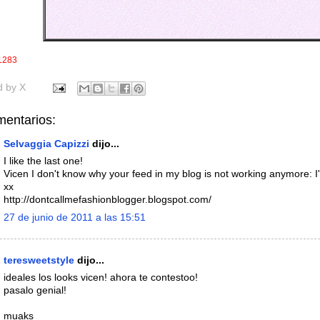
1283
d by
X
mentarios:
Selvaggia Capizzi
dijo...
I like the last one!
Vicen I don't know why your feed in my blog is not working anymore: I'l
xx
http://dontcallmefashionblogger.blogspot.com/
27 de junio de 2011 a las 15:51
teresweetstyle
dijo...
ideales los looks vicen! ahora te contestoo!
pasalo genial!
muaks