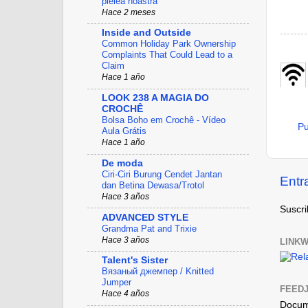
pielea noastră
Hace 2 meses
Inside and Outside
Common Holiday Park Ownership
Complaints That Could Lead to a
Claim
Hace 1 año
LOOK 238 A MAGIA DO
CROCHÊ
Bolsa Boho em Crochê - Vídeo
Pu
Aula Grátis
Hace 1 año
De moda
Ciri-Ciri Burung Cendet Jantan
Entr
dan Betina Dewasa/Trotol
Hace 3 años
Suscri
ADVANCED STYLE
Grandma Pat and Trixie
Hace 3 años
LINKW
Talent's Sister
Вязаный джемпер / Knitted
Jumper
FEEDJ
Hace 4 años
Docume