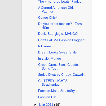
The 4 hundred beats, Pimkie
A Central American Girl,
Paprika
Coffee Chic*
Do you street fashion? , Zara,
H&m
Deniz Saatçioğlu, MANGO
Don't Call Me Fashion Blogger!
Nikijeans
Dream Looks Sweet Style
In style, Mango
Green Grass Black Clouds,
Sonic Youth
Smize Divat by Chaby, Catwalk
GLITTERY LIGHTS,
Stradivarius
Fashion.MakeUp.LifeStyle
Fashion Cat
►
julio 2011
(19)