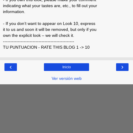
indicating what your tastes are, etc., to fill out your
information.
- If you don’t want to appear on Look 10, express
it to us and soon it will be removed, but only if you
own the explicit look – we will check it.
------------------------------------------------
TU PUNTUACION - RATE THIS BLOG 1 -> 10
‹
›
Inicio
Ver versión web